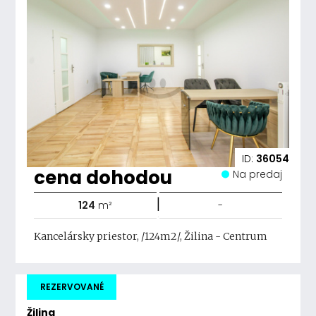
ID:
36054
cena dohodou
Na predaj
|
124
m²
-
Kancelársky priestor, /124m2/, Žilina - Centrum
REZERVOVANÉ
Žilina