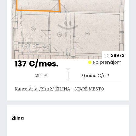
ID:
36973
137 €/mes.
Na prenájom
|
21
m²
7/mes.
€/m²
Kancelária, /21m2/, ŽILINA - STARÉ MESTO
Žilina