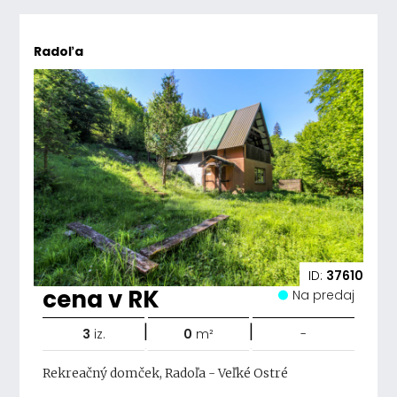
Radoľa
ID:
37610
cena v RK
Na predaj
|
|
3
iz.
0
m²
-
Rekreačný domček, Radoľa - Veľké Ostré