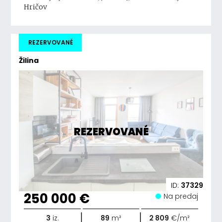
Hričov
REZERVOVANÉ
Žilina
REZERVOVANÉ
ID:
37329
250 000 €
Na predaj
|
|
3
iz.
89
m²
2 809
€/m²