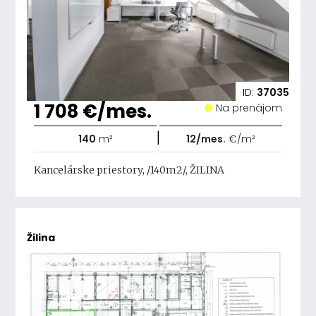
ID:
37035
1 708 €/mes.
Na prenájom
|
140
m²
12/mes.
€/m²
Kancelárske priestory, /140m2/, ŽILINA
Žilina