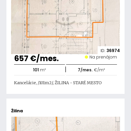
ID:
36974
657 €/mes.
Na prenájom
|
101
m²
7/mes.
€/m²
Kancelárie, /101m2/, ŽILINA - STARÉ MESTO
Žilina