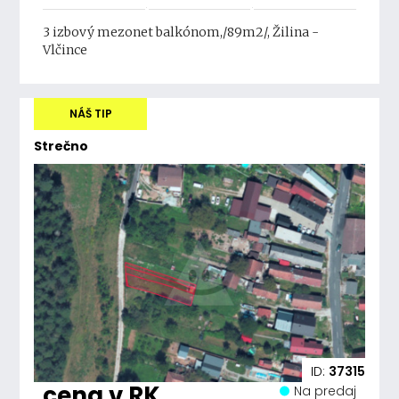
3 izbový mezonet balkónom,/89m2/, Žilina -
Vlčince
NÁŠ TIP
Strečno
ID:
37315
cena v RK
Na predaj