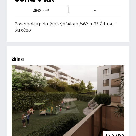
|
462
m²
-
Pozemok s pekným výhľadom /462 m2/, Žilina -
Strečno
Žilina
ID:
37183