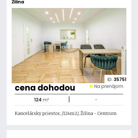
Žilina
ID:
35751
cena dohodou
Na prenájom
|
124
m²
-
Kancelársky priestor, /124m2/, Žilina - Centrum