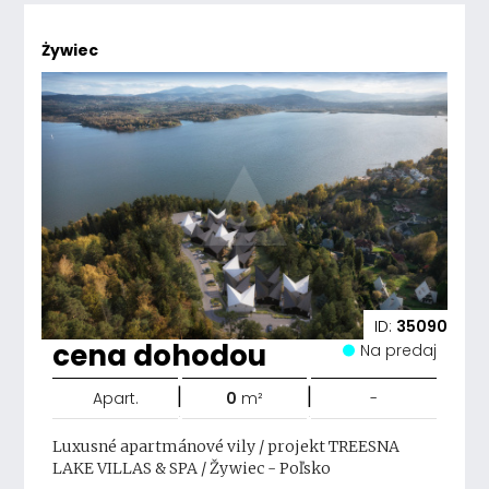
Żywiec
ID:
35090
cena dohodou
Na predaj
|
|
Apart.
0
m²
-
Luxusné apartmánové vily / projekt TREESNA
LAKE VILLAS & SPA / Žywiec - Poľsko