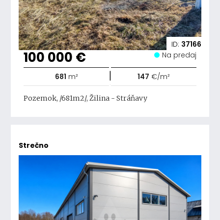
ID:
37166
100 000 €
Na predaj
|
681
m²
147
€/m²
Pozemok, /681m2/, Žilina - Stráňavy
Strečno