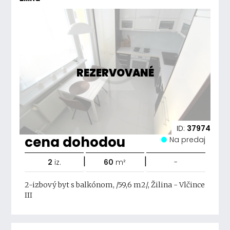
REZERVOVANÉ
ID:
37974
cena dohodou
Na predaj
|
|
2
iz.
60
m²
-
2-izbový byt s balkónom, /59,6 m2/, Žilina - Vlčince
III