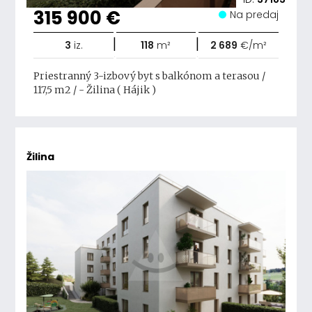
315 900 €
Na predaj
|
|
3
iz.
118
m²
2 689
€/m²
Priestranný 3-izbový byt s balkónom a terasou /
117,5 m2 / - Žilina ( Hájik )
Žilina