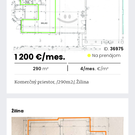
ID:
36975
1 200 €/mes.
Na prenájom
|
290
m²
4/mes.
€/m²
Komerčný priestor, /290m2/, Žilina
Žilina