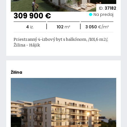
ID:
37182
309 900 €
Na predaj
|
|
4
iz.
102
m²
3 050
€/m²
Priestranný 4-izbový byt s balkónom, /101,6 m2/,
Žilina - Hájik
Žilina