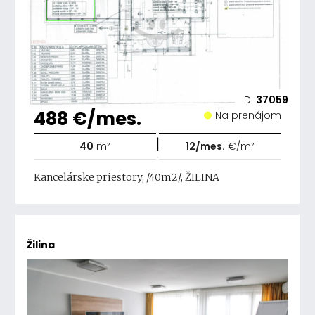
ID:
37059
488 €/mes.
Na prenájom
|
40
m²
12/mes.
€/m²
Kancelárske priestory, /40m2/, ŽILINA
Žilina