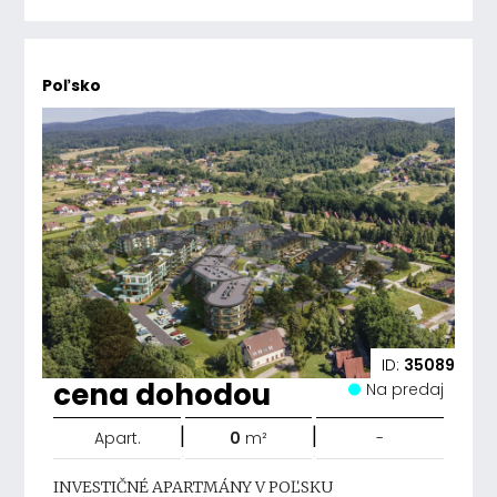
Poľsko
ID:
35089
cena dohodou
Na predaj
|
|
Apart.
0
m²
-
INVESTIČNÉ APARTMÁNY V POĽSKU