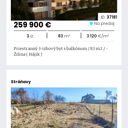
ID:
37181
259 900 €
Na predaj
|
|
3
iz.
83
m²
3 120
€/m²
Priestranný 3-izbový byt s balkónom / 83 m2 / -
Žilina ( Hájik )
Stráňavy