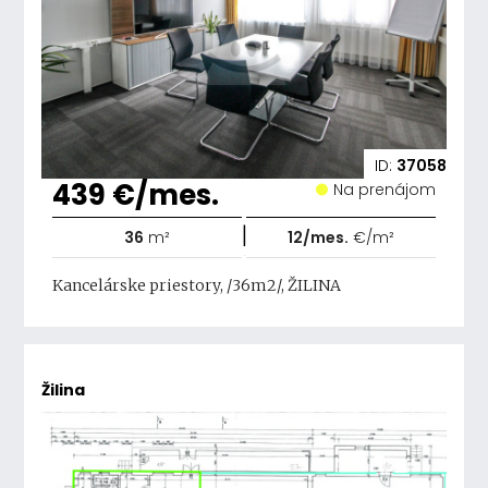
ID:
37058
439 €/mes.
Na prenájom
|
36
m²
12/mes.
€/m²
Kancelárske priestory, /36m2/, ŽILINA
Žilina