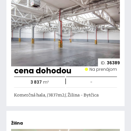
ID:
36389
cena dohodou
Na prenájom
|
3 837
m²
-
Komerčná hala, /3837m2/, Žilina - Bytčica
Žilina