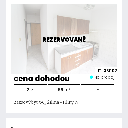
REZERVOVANÉ
ID:
36007
cena dohodou
Na predaj
|
|
2
iz.
56
m²
-
2 izbový byt,/56/, Žilina - Hliny IV