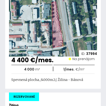
ID:
37994
4 400 €/mes.
Na prenájom
|
4 000
m²
1/mes.
€/m²
Spevnená plocha, /4000m2/, Žilina - Bánová
REZERVOVANÉ
Žilina