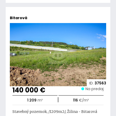
Bitarová
ID:
37563
140 000 €
Na predaj
|
1 209
m²
116
€/m²
Stavebný pozemok, /1209m2/, Žilina - Bitarová