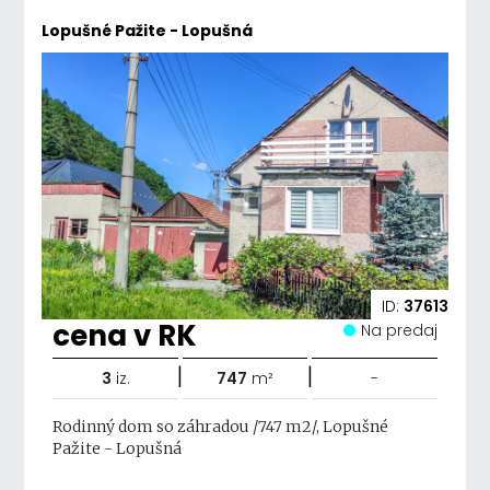
Lopušné Pažite - Lopušná
ID:
37613
cena v RK
Na predaj
|
|
3
iz.
747
m²
-
Rodinný dom so záhradou /747 m2/, Lopušné
Pažite - Lopušná