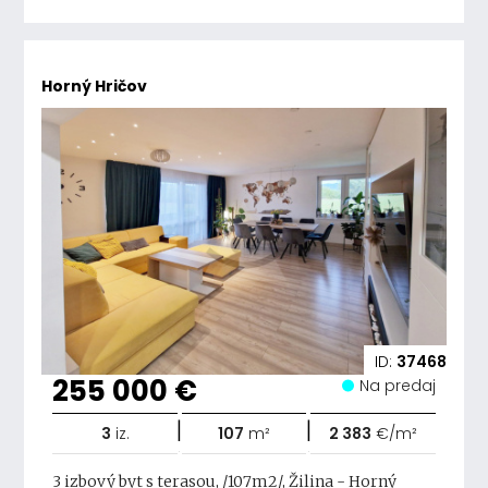
Horný Hričov
ID:
37468
255 000 €
Na predaj
|
|
3
iz.
107
m²
2 383
€/m²
3 izbový byt s terasou, /107m2/, Žilina - Horný