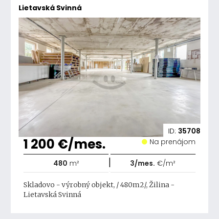
Lietavská Svinná
ID:
35708
1 200 €/mes.
Na prenájom
|
480
m²
3/mes.
€/m²
Skladovo - výrobný objekt, / 480m2/, Žilina -
Lietavská Svinná