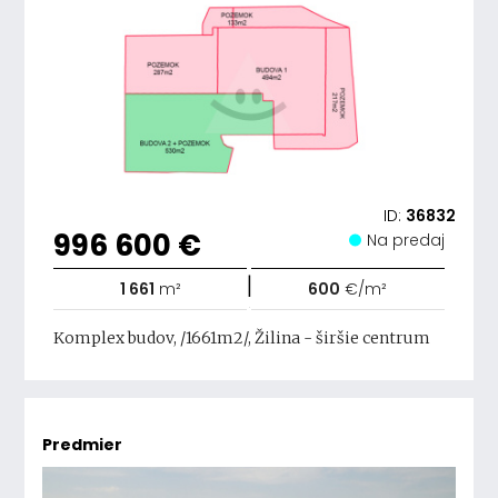
ID:
36832
996 600 €
Na predaj
|
1 661
m²
600
€/m²
Komplex budov, /1661m2/, Žilina - širšie centrum
Predmier