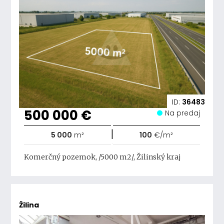
ID:
36483
500 000 €
Na predaj
|
5 000
m²
100
€/m²
Komerčný pozemok, /5000 m2/, Žilinský kraj
Žilina