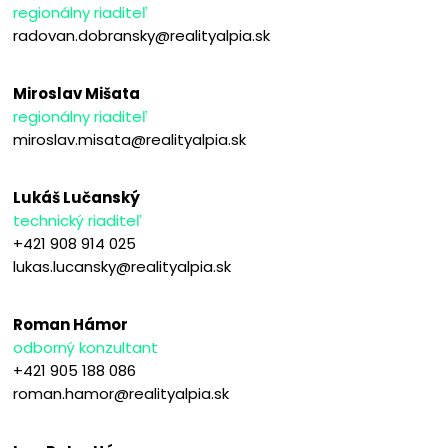
regionálny riaditeľ
radovan.dobransky@realityalpia.sk
Miroslav Mišata
regionálny riaditeľ
miroslav.misata@realityalpia.sk
Lukáš Lučanský
technický riaditeľ
+421 908 914 025
lukas.lucansky@realityalpia.sk
Roman Hámor
odborný konzultant
+421 905 188 086
roman.hamor@realityalpia.sk