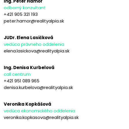
Ing. Peter Hámor
odborný konzultant
+421 905 321 193
peter.hamor@realityalpia.sk
JUDr. Elena Lasičková
vedúca právneho oddelenia
elena.lasickova@realityalpia.sk
Ing. Denisa Kurbelová
call centrum
+421 951 089 965
denisa.kurbelova@realityalpia.sk
Veronika Kopkášová
vedúca ekonomického oddelenia
veronika.kopkasova@realityalpia.sk