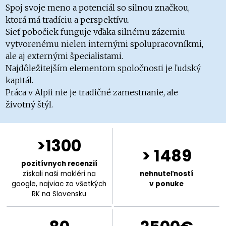
Spoj svoje meno a potenciál so silnou značkou,
ktorá má tradíciu a perspektívu.
Sieť pobočiek funguje vďaka silnému zázemiu
vytvorenému nielen internými spolupracovníkmi,
ale aj externými špecialistami.
Najdôležitejším elementom spoločnosti je ľudský
kapitál.
Práca v Alpii nie je tradičné zamestnanie, ale
životný štýl.
>1300
> 1489
pozitívnych recenzií
získali naši makléri na
nehnuteľností
google, najviac zo všetkých
v ponuke
RK na Slovensku