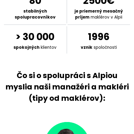
80
2500€
stabilných
je priemerný mesačný
spolupracovníkov
príjem
maklérov v Alpii
> 30 000
1996
spokojných
klientov
vznik
spoločnosti
Čo si o spolupráci s Alpiou
myslia naši manažéri a makléri
(tipy od maklérov):