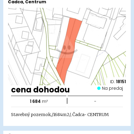
Čadca, Centrum
ID:
18151
cena dohodou
Na predaj
|
1 684
m²
-
Stavebný pozemok,/1684m2/, Čadca- CENTRUM