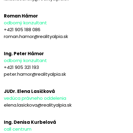
Roman Hámor
odborný konzultant
+421 905 188 086
roman.hamor@realityalpia.sk
Ing. Peter Hámor
odborný konzultant
+421 905 321 193
peter.hamor@realityalpia.sk
JUDr. Elena Lasičková
vedúca právneho oddelenia
elena.lasickova@realityalpia.sk
Ing. Denisa Kurbelová
call centrum