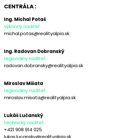
CENTRÁLA :
Ing. Michal Potaš
výkonný riaditeľ
michal.potas@realityalpia.sk
Ing. Radovan Dobranský
regionálny riaditeľ
radovan.dobransky@realityalpia.sk
Miroslav Mišata
regionálny riaditeľ
miroslav.misata@realityalpia.sk
Lukáš Lučanský
technický riaditeľ
+421 908 914 025
lukas.lucansky@realityalpia.sk