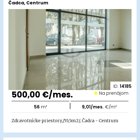
Čadca, Centrum
ID:
14185
500,00 €/mes.
Na prenájom
|
56
m²
9,01/mes.
€/m²
Zdravotnícke priestory,/55,5m2/, Čadca - Centrum