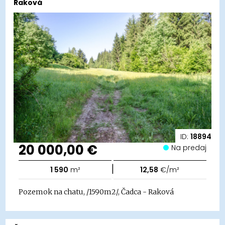
Raková
ID:
18894
20 000,00 €
Na predaj
|
1 590
m²
12,58
€/m²
Pozemok na chatu, /1590m2/, Čadca - Raková