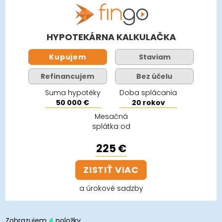
HYPOTEKÁRNA KALKULAČKA
Kupujem
Staviam
Refinancujem
Bez účelu
Suma hypotéky
Doba splácania
50 000 €
20 rokov
Mesačná
splátka od
225 €
ZISTIŤ VIAC
a úrokové sadzby
Zobrazujem
4
položky.