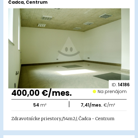
Čadca, Centrum
ID:
14186
400,00 €/mes.
Na prenájom
|
54
m²
7,41/mes.
€/m²
Zdravotnícke priestory,/54m2/, Čadca - Centrum