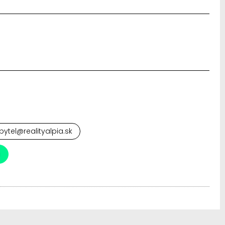
ytel@realityalpia.sk
a