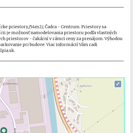
ke priestory,/54m2/, Čadca - Centrum. Priestory sa
ícii je možnosť namodelovania priestoru podľa vlastných
ch priestorov - čakární v rámci ceny za prenájom. Výhodou
parkovanie pri budove. Viac informácií Vám radi
lpia.sk.
⤢