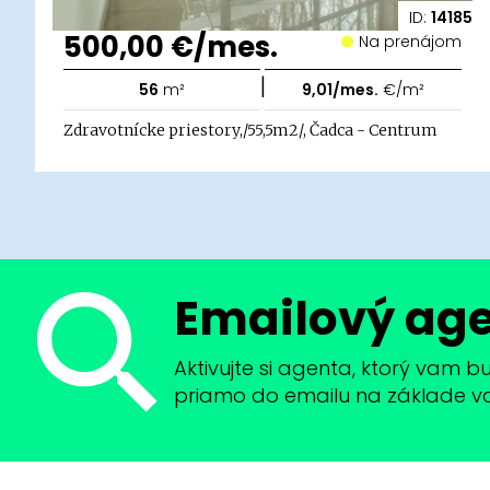
ID:
14185
500,00 €/mes.
Na prenájom
|
56
m²
9,01/mes.
€/m²
Zdravotnícke priestory,/55,5m2/, Čadca - Centrum
Emailový ag
Aktivujte si agenta, ktorý vam 
priamo do emailu na základe vaši