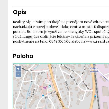
Opis
Reality Alpia: Vám ponúkajú na prenájom nové zdravotníc
nachádzajú v novej budove blízko centra mesta. K dispoz
potrieb. Bonusom je využívanie kuchynky, WC a spoločný
sú už fungujúce ordinácie lekárov, lekáreň na prízemí a 
poskytneme na tel.č.: 0948 353 500 alebo na www.realitya
Poloha
+
−