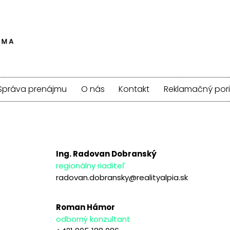
Správa prenájmu
O nás
Kontakt
Reklamačný por
Ing. Radovan Dobranský
regionálny riaditeľ
radovan.dobransky@realityalpia.sk
Roman Hámor
odborný konzultant