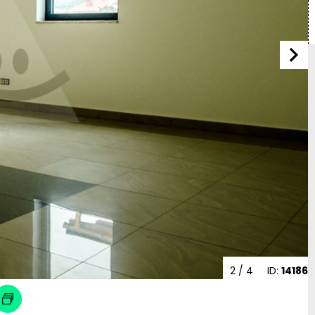
2
/ 4
ID:
14186