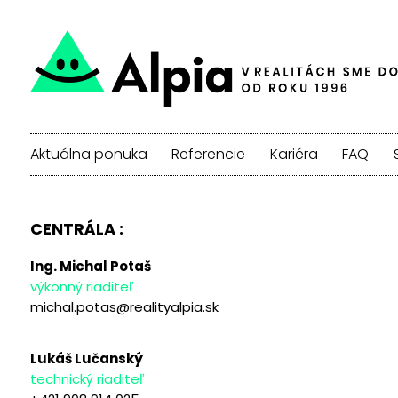
Aktuálna ponuka
Referencie
Kariéra
FAQ
CENTRÁLA :
Ing. Michal Potaš
výkonný riaditeľ
michal.potas@realityalpia.sk
Lukáš Lučanský
technický riaditeľ