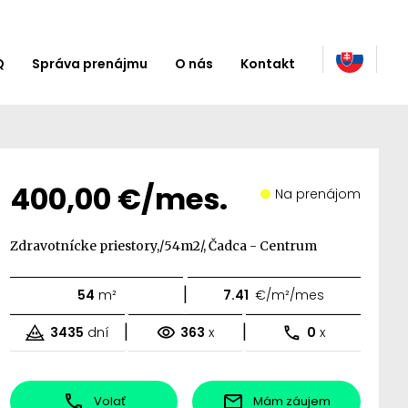
Q
Správa prenájmu
O nás
Kontakt
400,00 €/mes.
Na prenájom
Zdravotnícke priestory,/54m2/, Čadca - Centrum
|
54
m²
7.41
€/m²/mes
|
|
3435
dní
363
x
0
x
Volať
Mám záujem