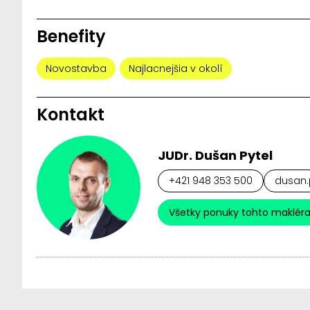
Benefity
Novostavba
Najlacnejšia v okolí
Kontakt
JUDr. Dušan Pytel
+421 948 353 500
dusan.p
Všetky ponuky tohto maklér