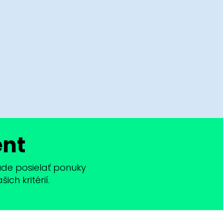
ent
bude posielať ponuky
ch kritérií.