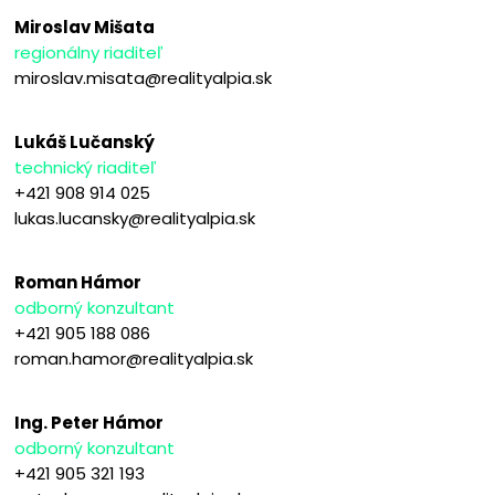
Miroslav Mišata
regionálny riaditeľ
miroslav.misata@realityalpia.sk
Lukáš Lučanský
technický riaditeľ
+421 908 914 025
lukas.lucansky@realityalpia.sk
Roman Hámor
odborný konzultant
+421 905 188 086
roman.hamor@realityalpia.sk
Ing. Peter Hámor
odborný konzultant
+421 905 321 193