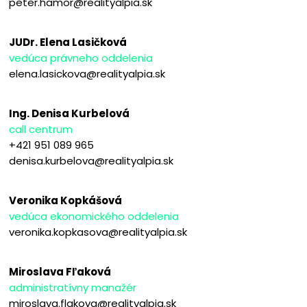
peter.hamor@realityalpia.sk
JUDr. Elena Lasičková
vedúca právneho oddelenia
elena.lasickova@realityalpia.sk
Ing. Denisa Kurbelová
call centrum
+421 951 089 965
denisa.kurbelova@realityalpia.sk
Veronika Kopkášová
vedúca ekonomického oddelenia
veronika.kopkasova@realityalpia.sk
Miroslava Fľaková
administratívny manažér
miroslava.flakova@realityalpia.sk