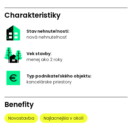
Charakteristiky
Stav nehnuteľnosti:
nová nehnuteľnosť
Vek stavby:
menej ako 2 roky
Typ podnikateľského objektu:
kancelárske priestory
Benefity
Novostavba
Najlacnejšia v okolí