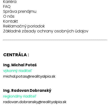
Kariéra
FAQ
Správa prenájmu
O nás
Kontakt
Reklamačný poriadok
Základné zásady ochrany osobných údajov
CENTRÁLA :
Ing. Michal Potaš
výkonný riaditeľ
michal.potas@realityalpia.sk
Ing. Radovan Dobranský
regionálny riaditeľ
radovan.dobransky@realityalpia.sk