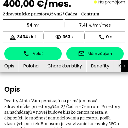
400,00 €/mes.
Na prenájom
Zdravotnícke priestory,/54m2/, Čadca - Centrum
|
54
m²
7.41
€/m²/mes
|
|
3434
dní
363
x
0
x
Volať
Mám záujem
Opis
Poloha
Charakteristiky
Benefity
Kon
Opis
Reality Alpia: Vám ponúkajú na prenájom nové
zdravotnícke priestory,/54m2/, Čadca - Centrum. Priestory
sa nachádzajú v novej budove blízko centra mesta. K
dispozícii je možnosť namodelovania priestoru podľa
vlastných potrieb. Bonusom je využívanie kuchynky, WC a