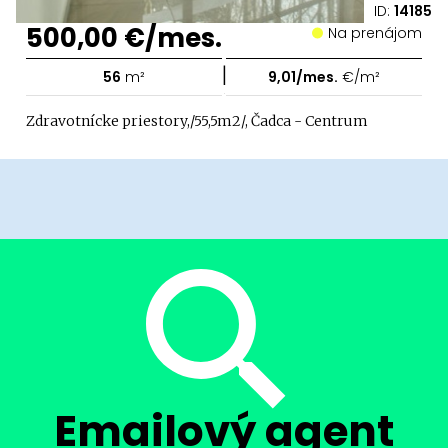
ID:
14185
500,00 €/mes.
Na prenájom
|
56
m²
9,01/mes.
€/m²
Zdravotnícke priestory,/55,5m2/, Čadca - Centrum
Emailový agent