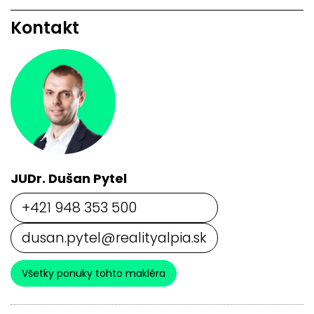
Kontakt
JUDr. Dušan Pytel
+421 948 353 500
dusan.pytel@realityalpia.sk
Všetky ponuky tohto makléra