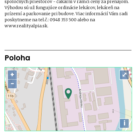
spoločných priestorov - čakární v rámci ceny za prenájom.
Výhodou sú už fungujúce ordinácie lekárov, lekáreň na
prízemí a parkovanie pri budove. Viac informácií Vám radi
poskytneme na tel.č.: 0948 353 500 alebo na
www.realityalpia.sk.
Poloha
+
⤢
−
i