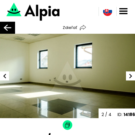
Zdieľať
2
/ 4
ID:
14186