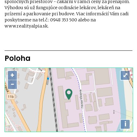
spoločných priestorov - čakární v rámci ceny za prenájom.
Výhodou sú už fungujúce ordinácie lekárov, lekáreň na
prízemí a parkovanie pri budove. Viac informácií Vám radi
poskytneme na tel.č.: 0948 353 500 alebo na
www.realityalpia.sk.
Poloha
+
⤢
−
i