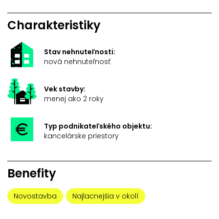
Charakteristiky
Stav nehnuteľnosti:
nová nehnuteľnosť
Vek stavby:
menej ako 2 roky
Typ podnikateľského objektu:
kancelárske priestory
Benefity
Novostavba
Najlacnejšia v okolí