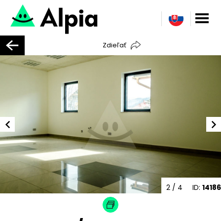
Zdieľať
2
/ 4
ID:
14186