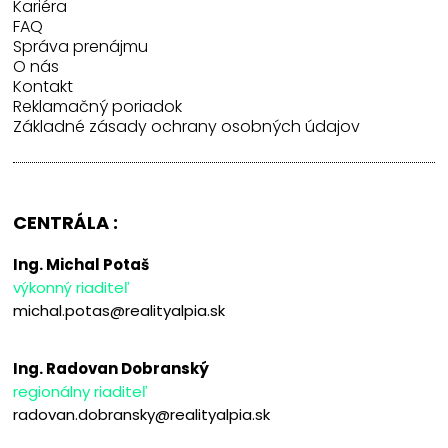
Kariéra
FAQ
Správa prenájmu
O nás
Kontakt
Reklamačný poriadok
Základné zásady ochrany osobných údajov
CENTRÁLA :
Ing. Michal Potaš
výkonný riaditeľ
michal.potas@realityalpia.sk
Ing. Radovan Dobranský
regionálny riaditeľ
radovan.dobransky@realityalpia.sk