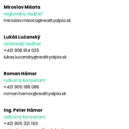
Miroslav Mišata
regionálny riaditeľ
miroslav.misata@realityalpia.sk
Lukáš Lučanský
technický riaditeľ
+421 908 914 025
lukas.lucansky@realityalpia.sk
Roman Hámor
odborný konzultant
+421 905 188 086
roman.hamor@realityalpia.sk
Ing. Peter Hámor
odborný konzultant
+421 905 321 193