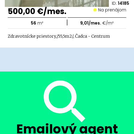
ID:
14185
500,00 €/mes.
Na prenájom
|
56
m²
9,01/mes.
€/m²
Zdravotnícke priestory,/55,5m2/, Čadca - Centrum
Emailový agent