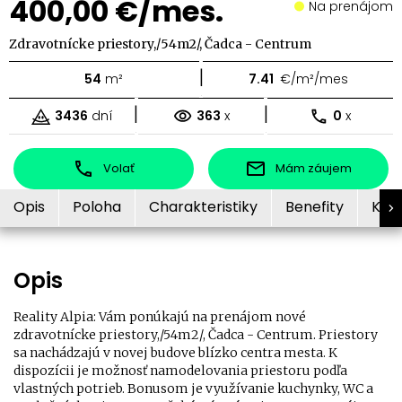
400,00 €/mes.
Na prenájom
Zdravotnícke priestory,/54m2/, Čadca - Centrum
|
54
m²
7.41
€/m²/mes
|
|
3436
dní
363
x
0
x
Volať
Mám záujem
Opis
Poloha
Charakteristiky
Benefity
Kon
Opis
Reality Alpia: Vám ponúkajú na prenájom nové
zdravotnícke priestory,/54m2/, Čadca - Centrum. Priestory
sa nachádzajú v novej budove blízko centra mesta. K
dispozícii je možnosť namodelovania priestoru podľa
vlastných potrieb. Bonusom je využívanie kuchynky, WC a