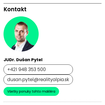
Kontakt
JUDr. Dušan Pytel
+421 948 353 500
dusan.pytel@realityalpia.sk
Všetky ponuky tohto makléra