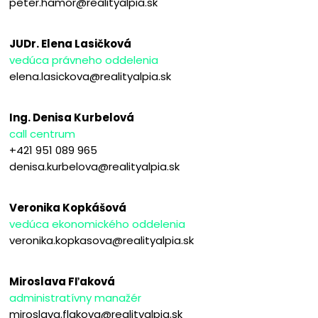
peter.hamor@realityalpia.sk
JUDr. Elena Lasičková
vedúca právneho oddelenia
elena.lasickova@realityalpia.sk
Ing. Denisa Kurbelová
call centrum
+421 951 089 965
denisa.kurbelova@realityalpia.sk
Veronika Kopkášová
vedúca ekonomického oddelenia
veronika.kopkasova@realityalpia.sk
Miroslava Fľaková
administratívny manažér
miroslava.flakova@realityalpia.sk