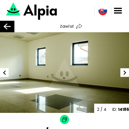
Zdieľať
2
/ 4
ID:
14186