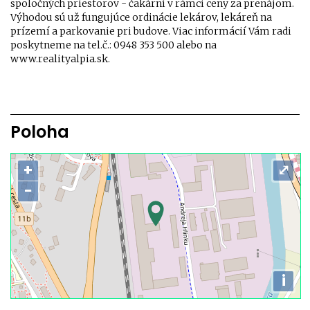
spoločných priestorov - čakární v rámci ceny za prenájom.
Výhodou sú už fungujúce ordinácie lekárov, lekáreň na
prízemí a parkovanie pri budove. Viac informácií Vám radi
poskytneme na tel.č.: 0948 353 500 alebo na
www.realityalpia.sk.
Poloha
+
⤢
−
i