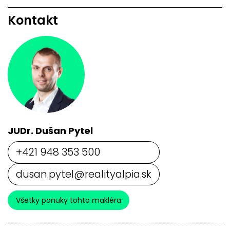
Kontakt
JUDr. Dušan Pytel
+421 948 353 500
dusan.pytel@realityalpia.sk
Všetky ponuky tohto makléra