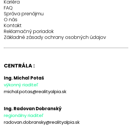
Kariéra
FAQ
Správa prenájmu
O nás
Kontakt
Reklamačný poriadok
Základné zásady ochrany osobných údajov
CENTRÁLA :
Ing. Michal Potaš
výkonný riaditeľ
michal.potas@realityalpia.sk
Ing. Radovan Dobranský
regionálny riaditeľ
radovan.dobransky@realityalpia.sk