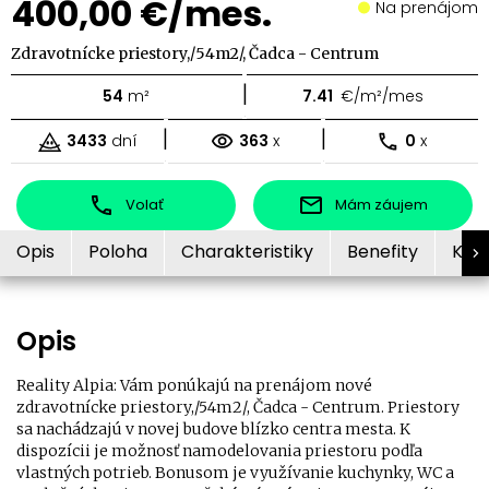
400,00 €/mes.
Na prenájom
Zdravotnícke priestory,/54m2/, Čadca - Centrum
|
54
m²
7.41
€/m²/mes
|
|
3433
dní
363
x
0
x
Volať
Mám záujem
Opis
Poloha
Charakteristiky
Benefity
Kon
Opis
Reality Alpia: Vám ponúkajú na prenájom nové
zdravotnícke priestory,/54m2/, Čadca - Centrum. Priestory
sa nachádzajú v novej budove blízko centra mesta. K
dispozícii je možnosť namodelovania priestoru podľa
vlastných potrieb. Bonusom je využívanie kuchynky, WC a