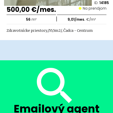
ID:
14185
500,00 €/mes.
Na prenájom
|
56
m²
9,01/mes.
€/m²
Zdravotnícke priestory,/55,5m2/, Čadca - Centrum
Emailový agent