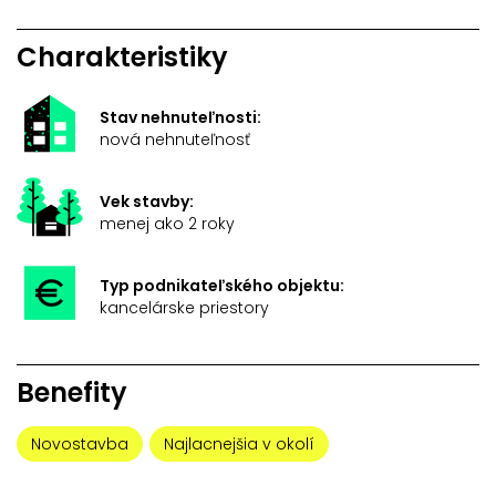
Charakteristiky
Stav nehnuteľnosti:
nová nehnuteľnosť
Vek stavby:
menej ako 2 roky
Typ podnikateľského objektu:
kancelárske priestory
Benefity
Novostavba
Najlacnejšia v okolí