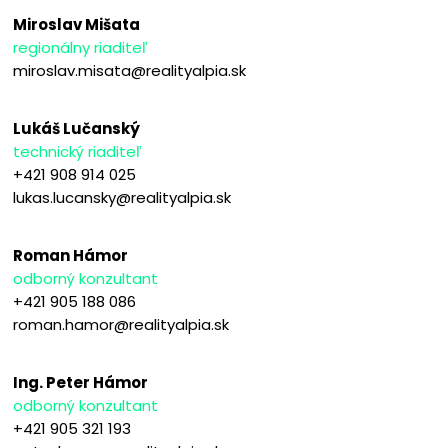
Miroslav Mišata
regionálny riaditeľ
miroslav.misata@realityalpia.sk
Lukáš Lučanský
technický riaditeľ
+421 908 914 025
lukas.lucansky@realityalpia.sk
Roman Hámor
odborný konzultant
+421 905 188 086
roman.hamor@realityalpia.sk
Ing. Peter Hámor
odborný konzultant
+421 905 321 193