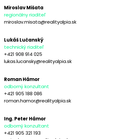
Miroslav Mišata
regionálny riaditeľ
miroslav.misata@realityalpia.sk
Lukáš Lučanský
technický riaditeľ
+421 908 914 025
lukas.lucansky@realityalpia.sk
Roman Hámor
odborný konzultant
+421 905 188 086
roman.hamor@realityalpia.sk
Ing. Peter Hámor
odborný konzultant
+421 905 321 193