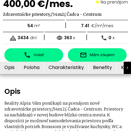
400,00 €/mes.
Na prenájom
Zdravotnícke priestory,/54m2/, Čadca - Centrum
|
54
m²
7.41
€/m²/mes
|
|
3434
dní
363
x
0
x
Volať
Mám záujem
Opis
Poloha
Charakteristiky
Benefity
Kon
Opis
Reality Alpia: Vám ponúkajú na prenájom nové
zdravotnícke priestory,/54m2/, Čadca - Centrum. Priestory
sa nachádzajú v novej budove blízko centra mesta. K
dispozícii je možnosť namodelovania priestoru podľa
vlastných potrieb. Bonusom je využívanie kuchynky, WC a