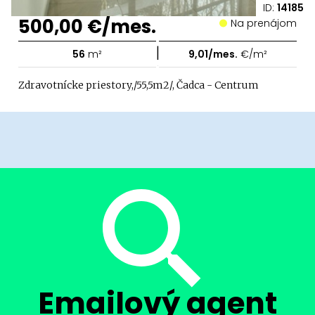
ID:
14185
500,00 €/mes.
Na prenájom
|
56
m²
9,01/mes.
€/m²
Zdravotnícke priestory,/55,5m2/, Čadca - Centrum
Emailový agent