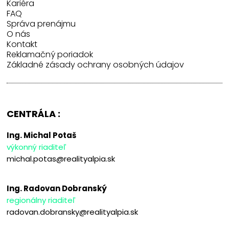
Kariéra
FAQ
Správa prenájmu
O nás
Kontakt
Reklamačný poriadok
Základné zásady ochrany osobných údajov
CENTRÁLA :
Ing. Michal Potaš
výkonný riaditeľ
michal.potas@realityalpia.sk
Ing. Radovan Dobranský
regionálny riaditeľ
radovan.dobransky@realityalpia.sk