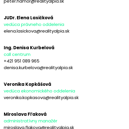
peter.hamor@realityalpia.sk
JUDr. Elena Lasičková
vedúca právneho oddelenia
elena.lasickova@realityalpia.sk
Ing. Denisa Kurbelová
call centrum
+421 951 089 965
denisa.kurbelova@realityalpia.sk
Veronika Kopkášová
vedúca ekonomického oddelenia
veronika.kopkasova@realityalpia.sk
Miroslava Fľaková
administratívny manažér
miroslava.flakova@realityalpia.sk