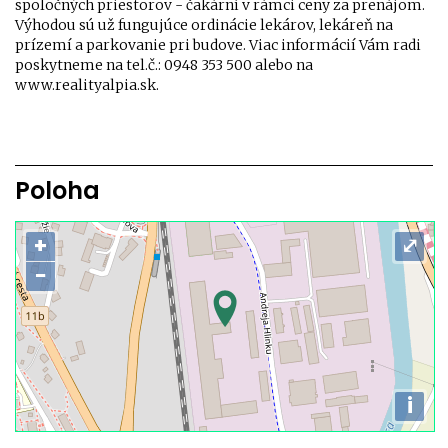
spoločných priestorov - čakární v rámci ceny za prenájom.
Výhodou sú už fungujúce ordinácie lekárov, lekáreň na
prízemí a parkovanie pri budove. Viac informácií Vám radi
poskytneme na tel.č.: 0948 353 500 alebo na
www.realityalpia.sk.
Poloha
+
⤢
−
i