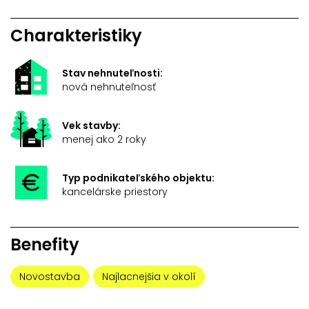
Charakteristiky
Stav nehnuteľnosti:
nová nehnuteľnosť
Vek stavby:
menej ako 2 roky
Typ podnikateľského objektu:
kancelárske priestory
Benefity
Novostavba
Najlacnejšia v okolí