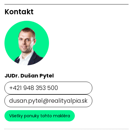
Kontakt
JUDr. Dušan Pytel
+421 948 353 500
dusan.pytel@realityalpia.sk
Všetky ponuky tohto makléra