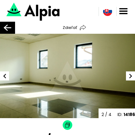
Zdieľať
2
/ 4
ID:
14186