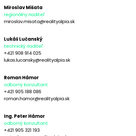
Miroslav Mišata
regionálny riaditeľ
miroslav.misata@realityalpia.sk
Lukáš Lučanský
technický riaditeľ
+421 908 914 025
lukas.lucansky@realityalpia.sk
Roman Hámor
odborný konzultant
+421 905 188 086
roman.hamor@realityalpia.sk
Ing. Peter Hámor
odborný konzultant
+421 905 321 193