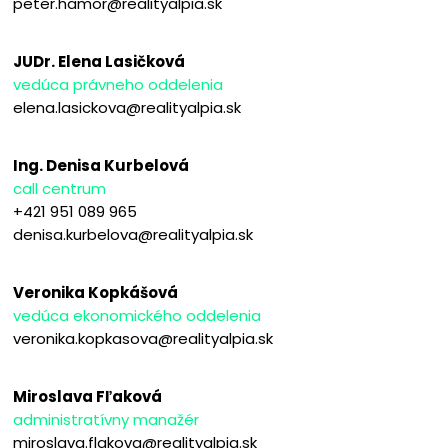
peter.hamor@realityalpia.sk
JUDr. Elena Lasičková
vedúca právneho oddelenia
elena.lasickova@realityalpia.sk
Ing. Denisa Kurbelová
call centrum
+421 951 089 965
denisa.kurbelova@realityalpia.sk
Veronika Kopkášová
vedúca ekonomického oddelenia
veronika.kopkasova@realityalpia.sk
Miroslava Fľaková
administratívny manažér
miroslava.flakova@realityalpia.sk