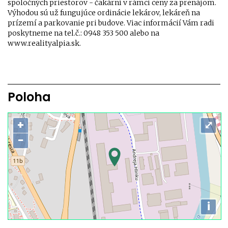
spoločných priestorov - čakární v rámci ceny za prenájom.
Výhodou sú už fungujúce ordinácie lekárov, lekáreň na
prízemí a parkovanie pri budove. Viac informácií Vám radi
poskytneme na tel.č.: 0948 353 500 alebo na
www.realityalpia.sk.
Poloha
+
⤢
−
i