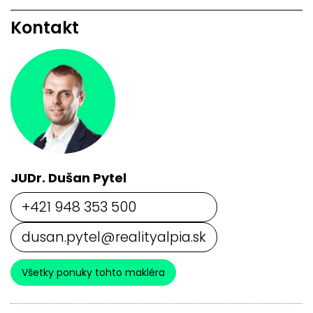
Kontakt
JUDr. Dušan Pytel
+421 948 353 500
dusan.pytel@realityalpia.sk
Všetky ponuky tohto makléra