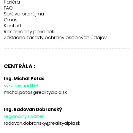
Kariéra
FAQ
Správa prenájmu
O nás
Kontakt
Reklamačný poriadok
Základné zásady ochrany osobných údajov
CENTRÁLA :
Ing. Michal Potaš
výkonný riaditeľ
michal.potas@realityalpia.sk
Ing. Radovan Dobranský
regionálny riaditeľ
radovan.dobransky@realityalpia.sk