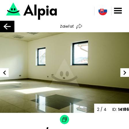
Zdieľať
2
/ 4
ID:
14186