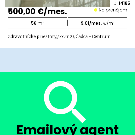
ID:
14185
500,00 €/mes.
Na prenájom
|
56
m²
9,01/mes.
€/m²
Zdravotnícke priestory,/55,5m2/, Čadca - Centrum
Emailový agent