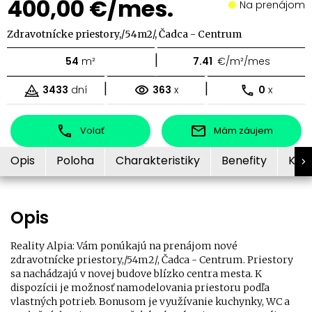
400,00 €/mes.
Na prenájom
Zdravotnícke priestory,/54m2/, Čadca - Centrum
|
54
m²
7.41
€/m²/mes
|
|
3433
dní
363
x
0
x
Volať
Mám záujem
Opis
Poloha
Charakteristiky
Benefity
Kon
Opis
Reality Alpia: Vám ponúkajú na prenájom nové
zdravotnícke priestory,/54m2/, Čadca - Centrum. Priestory
sa nachádzajú v novej budove blízko centra mesta. K
dispozícii je možnosť namodelovania priestoru podľa
vlastných potrieb. Bonusom je využívanie kuchynky, WC a