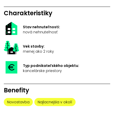
Charakteristiky
Stav nehnuteľnosti:
nová nehnuteľnosť
Vek stavby:
menej ako 2 roky
Typ podnikateľského objektu:
kancelárske priestory
Benefity
Novostavba
Najlacnejšia v okolí