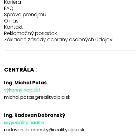
Kariéra
FAQ
Správa prenájmu
O nás
Kontakt
Reklamačný poriadok
Základné zásady ochrany osobných údajov
CENTRÁLA :
Ing. Michal Potaš
výkonný riaditeľ
michal.potas@realityalpia.sk
Ing. Radovan Dobranský
regionálny riaditeľ
radovan.dobransky@realityalpia.sk