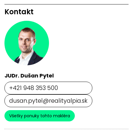
Kontakt
JUDr. Dušan Pytel
+421 948 353 500
dusan.pytel@realityalpia.sk
Všetky ponuky tohto makléra