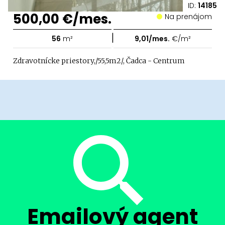
ID:
14185
500,00 €/mes.
Na prenájom
|
56
m²
9,01/mes.
€/m²
Zdravotnícke priestory,/55,5m2/, Čadca - Centrum
Emailový agent