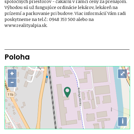
spoločných priestorov - čakární v rámci ceny za prenájom.
Výhodou sú už fungujúce ordinácie lekárov, lekáreň na
prízemí a parkovanie pri budove. Viac informácií Vám radi
poskytneme na tel.č.: 0948 353 500 alebo na
www.realityalpia.sk.
Poloha
+
⤢
−
i