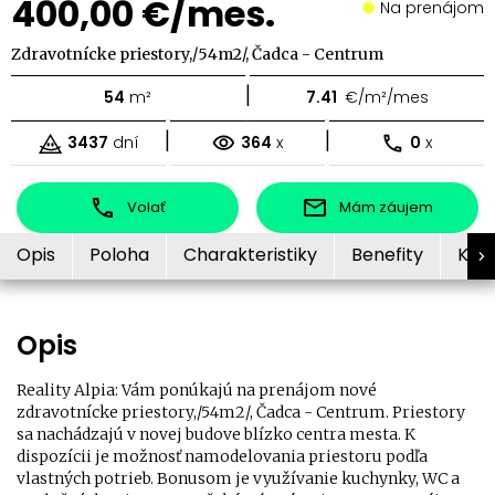
400,00 €/mes.
Na prenájom
Zdravotnícke priestory,/54m2/, Čadca - Centrum
|
54
m²
7.41
€/m²/mes
|
|
3437
dní
364
x
0
x
Volať
Mám záujem
Opis
Poloha
Charakteristiky
Benefity
Kon
Opis
Reality Alpia: Vám ponúkajú na prenájom nové
zdravotnícke priestory,/54m2/, Čadca - Centrum. Priestory
sa nachádzajú v novej budove blízko centra mesta. K
dispozícii je možnosť namodelovania priestoru podľa
vlastných potrieb. Bonusom je využívanie kuchynky, WC a