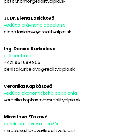
peter.hamor@realityalpia.sk
JUDr. Elena Lasičková
vedúca právneho oddelenia
elena.lasickova@realityalpia.sk
Ing. Denisa Kurbelová
call centrum
+421 951 089 965
denisa.kurbelova@realityalpia.sk
Veronika Kopkášová
vedúca ekonomického oddelenia
veronika.kopkasova@realityalpia.sk
Miroslava Fľaková
administratívny manažér
miroslava.flakova@realityalpia.sk