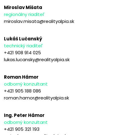
Miroslav Mišata
regionálny riaditeľ
miroslav.misata@realityalpia.sk
Lukáš Lučanský
technický riaditeľ
+421 908 914 025
lukas.lucansky@realityalpia.sk
Roman Hámor
odborný konzultant
+421 905 188 086
roman.hamor@realityalpia.sk
Ing. Peter Hámor
odborný konzultant
+421 905 321 193