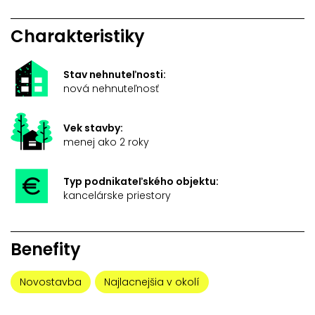
Charakteristiky
Stav nehnuteľnosti:
nová nehnuteľnosť
Vek stavby:
menej ako 2 roky
Typ podnikateľského objektu:
kancelárske priestory
Benefity
Novostavba
Najlacnejšia v okolí