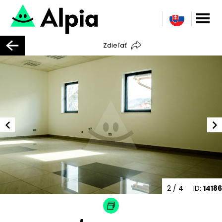
Zdieľať
2
/ 4
ID:
14186